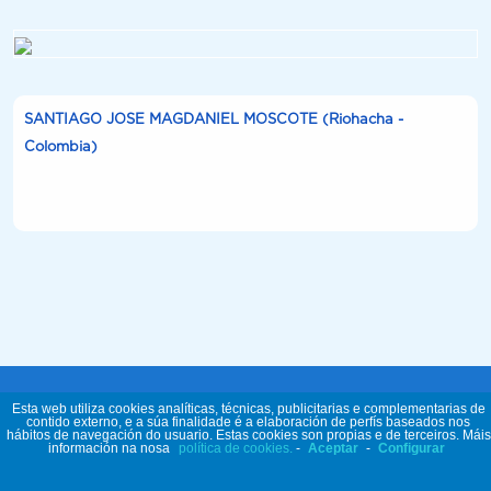
SANTIAGO JOSE MAGDANIEL MOSCOTE (Riohacha -
Colombia)
Esta web utiliza cookies analíticas, técnicas, publicitarias e complementarias de
contido externo, e a súa finalidade é a elaboración de perfís baseados nos
hábitos de navegación do usuario. Estas cookies son propias e de terceiros. Máis
información na nosa
política de cookies.
-
Aceptar
-
Configurar