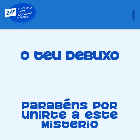
O teu debuxo
Parabéns por
unirte a este
misterio