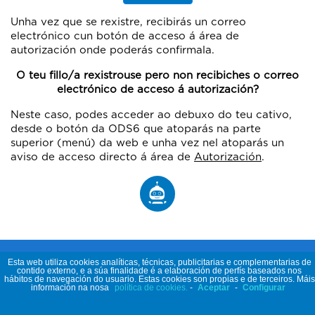
Unha vez que se rexistre, recibirás un correo
electrónico cun botón de acceso á área de
autorización onde poderás confirmala.
O teu fillo/a rexistrouse pero non recibiches o correo
electrónico de acceso á autorización?
Neste caso, podes acceder ao debuxo do teu cativo,
desde o botón da ODS6 que atoparás na parte
superior (menú) da web e unha vez nel atoparás un
aviso de acceso directo á área de
Autorización
.
Esta web utiliza cookies analíticas, técnicas, publicitarias e complementarias de
contido externo, e a súa finalidade é a elaboración de perfís baseados nos
hábitos de navegación do usuario. Estas cookies son propias e de terceiros. Máis
información na nosa
política de cookies.
-
Aceptar
-
Configurar