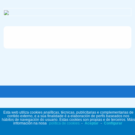
Esta web utiliza cookies analíticas, técnicas, publicitarias e complementarias de
contido externo, e a súa finalidade é a elaboración de perfís baseados nos
hábitos de navegación do usuario. Estas cookies son propias e de terceiros. Máis
información na nosa
política de cookies.
-
Aceptar
-
Configurar