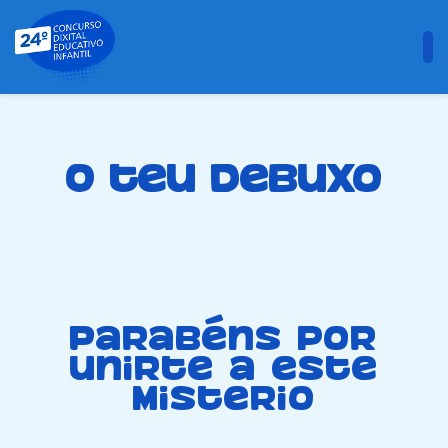
O teu debuxo
Parabéns por
unirte a este
misterio