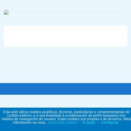
Esta web utiliza cookies analíticas, técnicas, publicitarias e complementarias de
contido externo, e a súa finalidade é a elaboración de perfís baseados nos
hábitos de navegación do usuario. Estas cookies son propias e de terceiros. Máis
información na nosa
política de cookies.
-
Aceptar
-
Configurar