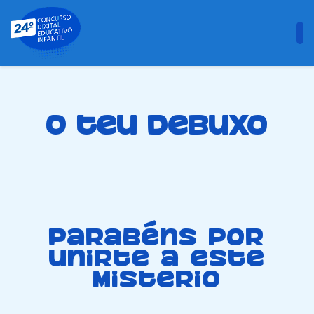
O teu debuxo
Parabéns por
unirte a este
misterio