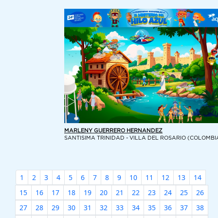
MARLENY GUERRERO HERNANDEZ
SANTISIMA TRINIDAD - VILLA DEL ROSARIO (COLOMBI
1
2
3
4
5
6
7
8
9
10
11
12
13
14
15
16
17
18
19
20
21
22
23
24
25
26
27
28
29
30
31
32
33
34
35
36
37
38